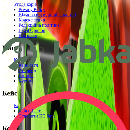
Угода користувача
Privacy Policy
Відмова від відповідальності
Кодекс етики
Редакційна політика
Legal Opinion
Контакти
Наші режими
Кейси
Кейс батл
Апгрейд
Кнопка
Курник
Кейси
Кейси КС2
Кейси Раст
Створити КС батл
Корисне