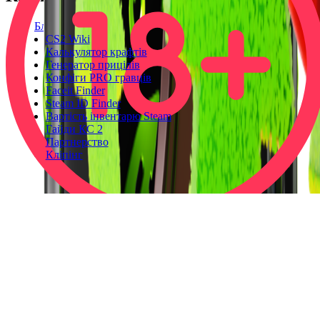
Блог
CS2 Wiki
Калькулятор крафтів
Генератор прицілів
Конфіги PRO гравців
Faceit Finder
Steam ID Finder
Вартість інвентарю Steam
Гайди КС 2
Партнерство
Кліпінг