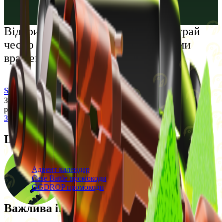
Русский
Українська
Відкрий світ преміальних розваг: грай
чесно та насолоджуйся унікальними
враженнями
support@cs-wiki.org
Заходячи на цей сайт, ви підтверджуєте, що виповнилося 18
років. Проблеми із азартними іграми?
Звернеться по допомогу
Щоденні бонуси
Свіжі промокоди
Адвент календар
Case Battle промокоди
GGDROP промокоди
Важлива інформація