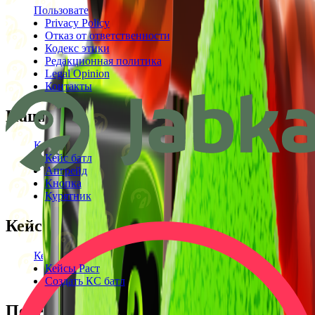
Пользовательское соглашение
Privacy Policy
Отказ от ответственности
Кодекс этики
Редакционная политика
Legal Opinion
Контакты
Наши режимы
Кейсы
Кейс батл
Апгрейд
Кнопка
Курятник
Кейсы
Кейсы КС2
Кейсы Раст
Создать КС батл
Полезное