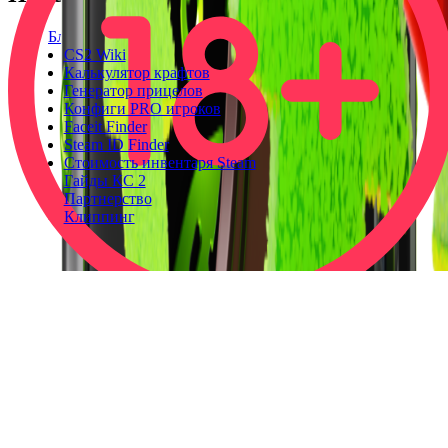
Блог
CS2 Wiki
Калькулятор крафтов
Генератор прицелов
Конфиги PRO игроков
Faceit Finder
Steam ID Finder
Стоимость инвентаря Steam
Гайды КС 2
Партнерство
Клиппинг