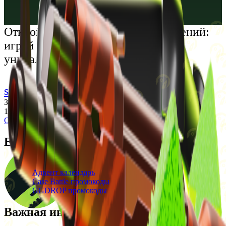
Русский
Українська
Открой мир премиальных развлечений:
играй честно и наслаждайся
уникальными впечатлениями
support@cs-wiki.org
Заходя на этот сайт, вы подтверждаете, что вам исполнилось
18 лет. Проблемы с азартными играми?
Обратится за помощью
Ежедневные бонусы
Свежие промокоды
Адвент календарь
Case Battle промокоды
GGDROP промокоды
Важная информация